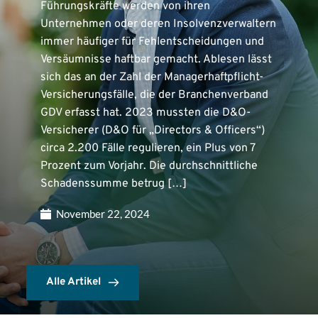
Führungskräfte werden von ihren
Unternehmen oder deren Insolvenzverwaltern
immer häufiger für Fehlentscheidungen und
Versäumnisse haftbar gemacht. Ablesen lässt
sich das an der Zahl der Managerhaftpflicht-
Versicherungsfälle, die der Branchenverband
GDV erfasst hat. 2023 mussten die D&O-
Versicherer (D&O für „Directors & Officers“)
circa 2.200 Fälle regulieren, ein Plus von 7
Prozent zum Vorjahr. Die durchschnittliche
Schadenssumme betrug […]
November 22, 2024
Alle Artikel