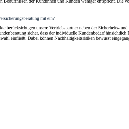
en Bedürfnissen der Kundinnen und Kunden weniger entspricht. Die von
Versicherungsberatung mit ein?
 berücksichtigen unsere Vertriebspartner neben der Sicherheits- und 
denberatung sicher, dass der individuelle Kundenbedarf hinsichtlich 
auswahl einfließt. Dabei können Nachhaltigkeitsrisiken bewusst eingeg