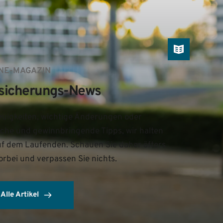
NE-MAGAZIN
sicherungs-News
uigkeiten, wichtige Änderungen oder 
iche und gewinnbringende Tipps, wir halten 
uf dem Laufenden. Schauen Sie daher öfters 
orbei und verpassen Sie nichts.
Alle Artikel