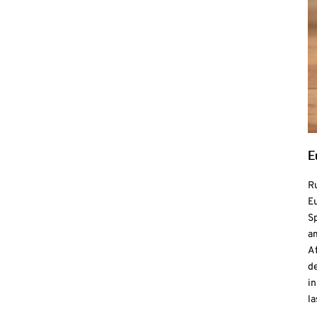
E
R
Eu
S
a
At
de
in
la