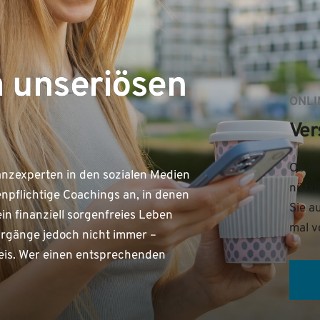
 unseriösen
ONLI
Ver
Ob Ne
nanzexperten in den sozialen Medien
nützl
enpflichtige Coachings an, in denen
Sie a
in finanziell sorgenfreies Leben
mal v
ehrgänge jedoch nicht immer –
eis. Wer einen entsprechenden