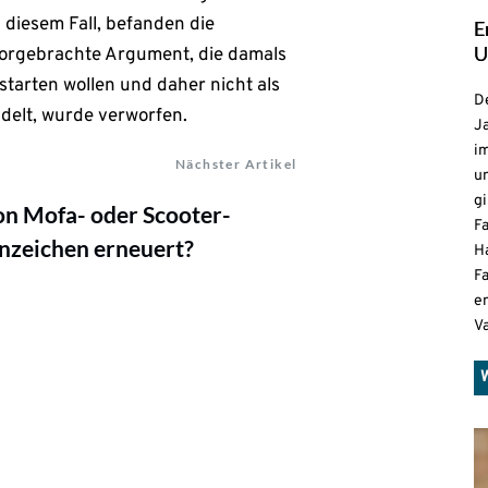
 diesem Fall, befanden die
E
U
orgebrachte Argument, die damals
 starten wollen und daher nicht als
De
delt, wurde verworfen.
Ja
i
Nächster Artikel
u
gi
on Mofa- oder Scooter-
F
nzeichen erneuert?
H
Fa
e
V